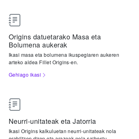
Origins datuetarako Masa eta
Bolumena aukerak
Ikasi masa eta bolumena ikuspegiaren aukeren
arteko aldea Fillet Origins-en.
Gehiago ikasi
Neurri-unitateak eta Jatorria
Ikasi Origins kalkuluetan neurri-unitateak nola
erabiltzen diren eta arazoak nola saihestu.