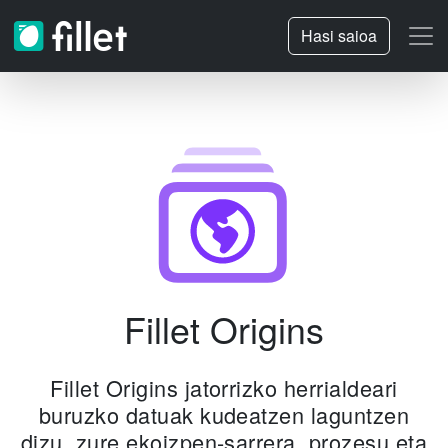
Hasi saioa
Fillet Origins
Fillet Origins jatorrizko herrialdeari
buruzko datuak kudeatzen laguntzen
dizu, zure ekoizpen-sarrera, prozesu eta