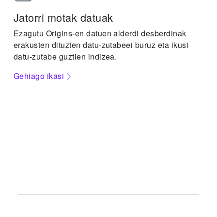
Jatorri motak datuak
Ezagutu Origins-en datuen alderdi desberdinak
erakusten dituzten datu-zutabeei buruz eta ikusi
datu-zutabe guztien indizea.
Gehiago ikasi