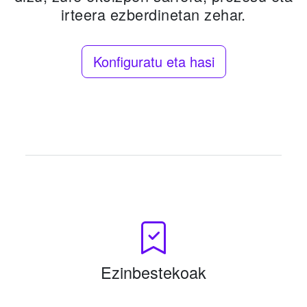
irteera ezberdinetan zehar.
Konfiguratu eta hasi
Ezinbestekoak