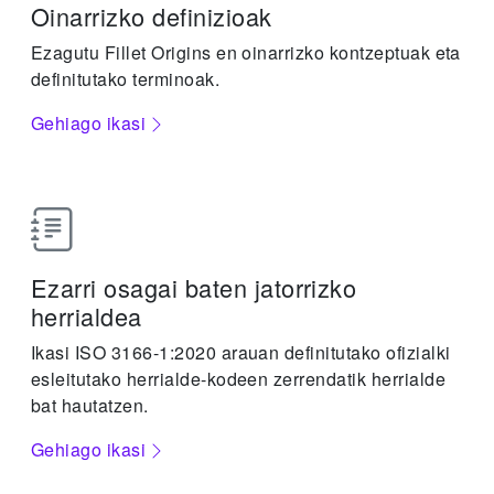
Oinarrizko definizioak
Ezagutu Fillet Origins en oinarrizko kontzeptuak eta
definitutako terminoak.
Gehiago ikasi
Ezarri osagai baten jatorrizko
herrialdea
Ikasi ISO 3166-1:2020 arauan definitutako ofizialki
esleitutako herrialde-kodeen zerrendatik herrialde
bat hautatzen.
Gehiago ikasi