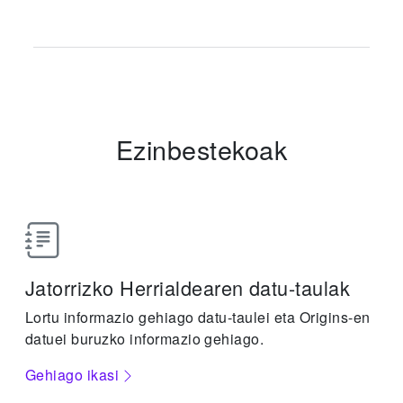
Ezinbestekoak
Jatorrizko Herrialdearen datu-taulak
Lortu informazio gehiago datu-taulei eta Origins-en
datuei buruzko informazio gehiago.
Gehiago ikasi