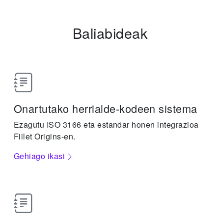
Baliabideak
Onartutako herrialde-kodeen sistema
Ezagutu ISO 3166 eta estandar honen integrazioa
Fillet Origins-en.
Gehiago ikasi