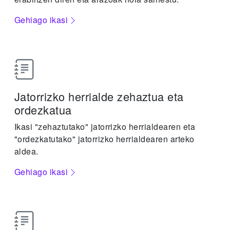
Gehiago ikasi
Jatorrizko herrialde zehaztua eta
ordezkatua
Ikasi "zehaztutako" jatorrizko herrialdearen eta
"ordezkatutako" jatorrizko herrialdearen arteko
aldea.
Gehiago ikasi