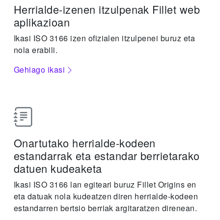
Herrialde-izenen itzulpenak Fillet web
aplikazioan
Ikasi ISO 3166 izen ofizialen itzulpenei buruz eta
nola erabili.
Gehiago ikasi
Onartutako herrialde-kodeen
estandarrak eta estandar berrietarako
datuen kudeaketa
Ikasi ISO 3166 lan egiteari buruz Fillet Origins en
eta datuak nola kudeatzen diren herrialde-kodeen
estandarren bertsio berriak argitaratzen direnean.