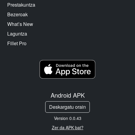
Prestakuntza
Bezeroak
What’s New
Laguntza
Fillet Pro
Android APK
Deskargatu orain
Version 0.0.43
Zer da APK bat?