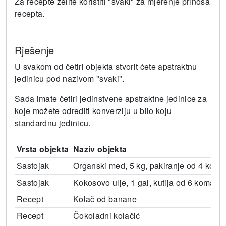
Za recepte želite koristiti "svaki" za mjerenje prinosa
recepta.
Rješenje
U svakom od četiri objekta stvorit ćete apstraktnu
jedinicu pod nazivom "svaki".
Sada imate četiri jedinstvene apstraktne jedinice za
koje možete odrediti konverziju u bilo koju
standardnu ​​jedinicu.
Vrsta objekta
Naziv objekta
Sastojak
Organski med, 5 kg, pakiranje od 4 kom
Sastojak
Kokosovo ulje, 1 gal, kutija od 6 komada
Recept
Kolač od banane
Recept
Čokoladni kolačić