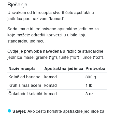
Rješenje
U svakom od tri recepta stvorit ćete apstraktnu
jedinicu pod nazivom "komad".
Sada imate tri jedinstvene apstraktne jedinice za
koje možete odrediti konverziju u bilo koju
standardnu ​​jedinicu.
Ovdje je pretvorba navedena u različite standardne
jedinice mase: grame ("g"), funte ("lb") i unce ("oz").
Naziv recepta
Apstraktna jedinica
Pretvorba
Kolač od banane
komad
300 g
Kruh s maslacem
komad
1 lb
Čokoladni kolačić
komad
3 oz
Savjet:
Ako često koristite apstraktne jedinice za