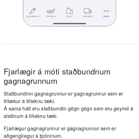
Fjarlægir á móti staðbundnum
gagnagrunnum
Staðbundinn gagnagrunnur er gagnagrunnur sem er
tiltækur á tilteknu tæki.
Á sama hátt eru staðbundin gögn gögn sem eru geymd á
staðnum á tilteknu tæki.
Fjarlægur gagnagrunnur er gagnagrunnur sem er
aðgengilegur á þjóninum.