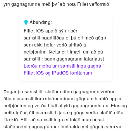
ytri gagnagrunna með því að nota Fillet vefforritið.
Ábending:
Fillet iOS appið sýnir þér
samstillingartillögu ef þú ert með gögn
sem ekki hefur verið afritað á
netþjóninn.
Þetta er tilmæli um að þú
samstillir þann gagnagrunn tafarlaust
Lærðu meira um samstillingu gagna í
Fillet iOS og iPadOS forritunum
Þegar þú samstillir staðbundinn gagnagrunn verður
öllum ósamstilltum staðbundnum gögnum hlaðið upp á
netþjóninn og verða hluti af ytri gagnagrunninum.
Eins og
heilbrigður, öll ósamstillt fjarlæg gögn verða hlaðið niður
í tækið.
Eftir að samstillingu er lokið mun þessi
staðbundni gagnagrunnur innihalda ytri gögnin sem var