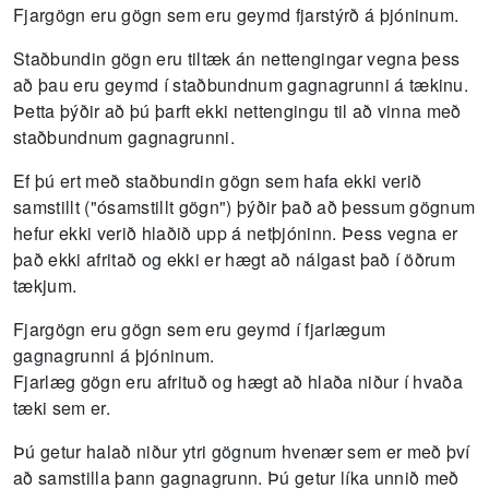
Fjargögn eru gögn sem eru geymd fjarstýrð á þjóninum.
Staðbundin gögn eru tiltæk án nettengingar vegna þess
að þau eru geymd í staðbundnum gagnagrunni á tækinu.
Þetta þýðir að þú þarft ekki nettengingu til að vinna með
staðbundnum gagnagrunni.
Ef þú ert með staðbundin gögn sem hafa ekki verið
samstillt ("ósamstillt gögn") þýðir það að þessum gögnum
hefur ekki verið hlaðið upp á netþjóninn.
Þess vegna er
það ekki afritað og ekki er hægt að nálgast það í öðrum
tækjum.
Fjargögn eru gögn sem eru geymd í fjarlægum
gagnagrunni á þjóninum.
Fjarlæg gögn eru afrituð og hægt að hlaða niður í hvaða
tæki sem er.
Þú getur halað niður ytri gögnum hvenær sem er með því
að samstilla þann gagnagrunn.
Þú getur líka unnið með