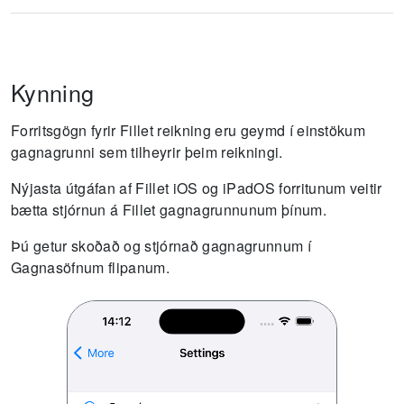
Kynning
Forritsgögn fyrir Fillet reikning eru geymd í einstökum
gagnagrunni sem tilheyrir þeim reikningi.
Nýjasta útgáfan af Fillet iOS og iPadOS forritunum veitir
bætta stjórnun á Fillet gagnagrunnunum þínum.
Þú getur skoðað og stjórnað gagnagrunnum í
Gagnasöfnum flipanum.