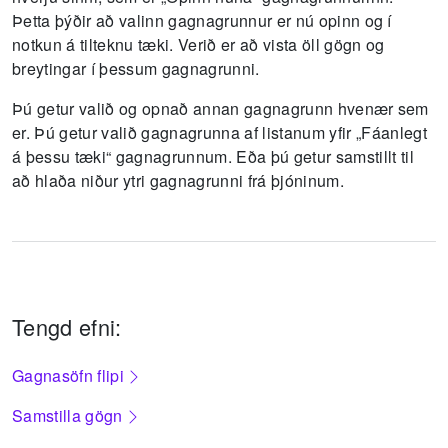
Þetta þýðir að valinn gagnagrunnur er nú opinn og í
notkun á tilteknu tæki.
Verið er að vista öll gögn og
breytingar í þessum gagnagrunni.
Þú getur valið og opnað annan gagnagrunn hvenær sem
er.
Þú getur valið gagnagrunna af listanum yfir „Fáanlegt
á þessu tæki“ gagnagrunnum.
Eða þú getur samstillt til
að hlaða niður ytri gagnagrunni frá þjóninum.
Tengd efni:
Gagnasöfn flipi
Samstilla gögn