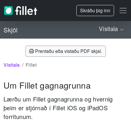
Skráðu þig inn
Vísitala
Skjöl
Prentaðu eða vistaðu PDF skjal.
Vísitala
Fillet
Um Fillet gagnagrunna
Lærðu um Fillet gagnagrunna og hvernig
þeim er stjórnað í Fillet iOS og iPadOS
forritunum.