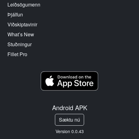
Leiðsögumenn
Þjálfun
Viðskiptavinir
What’s New
Stuðningur
Fillet Pro
Android APK
Sæktu nú
Version 0.0.43