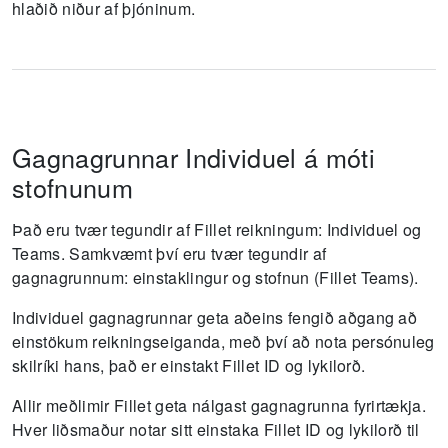
hlaðið niður af þjóninum.
Gagnagrunnar Individuel á móti
stofnunum
Það eru tvær tegundir af Fillet reikningum: Individuel og
Teams.
Samkvæmt því eru tvær tegundir af
gagnagrunnum: einstaklingur og stofnun (Fillet Teams).
Individuel gagnagrunnar geta aðeins fengið aðgang að
einstökum reikningseiganda, með því að nota persónuleg
skilríki hans, það er einstakt Fillet ID og lykilorð.
Allir meðlimir Fillet geta nálgast gagnagrunna fyrirtækja.
Hver liðsmaður notar sitt einstaka Fillet ID og lykilorð til