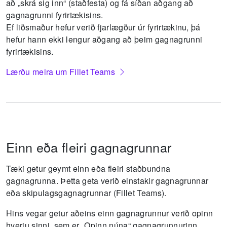
að „skrá sig inn“ (staðfesta) og fá síðan aðgang að
gagnagrunni fyrirtækisins.
Ef liðsmaður hefur verið fjarlægður úr fyrirtækinu, þá
hefur hann ekki lengur aðgang að þeim gagnagrunni
fyrirtækisins.
Lærðu meira um Fillet Teams
Einn eða fleiri gagnagrunnar
Tæki getur geymt einn eða fleiri staðbundna
gagnagrunna.
Þetta geta verið einstakir gagnagrunnar
eða skipulagsgagnagrunnar (Fillet Teams).
Hins vegar getur aðeins einn gagnagrunnur verið opinn
hverju sinni, sem er „Opinn núna“ gagnagrunnurinn.