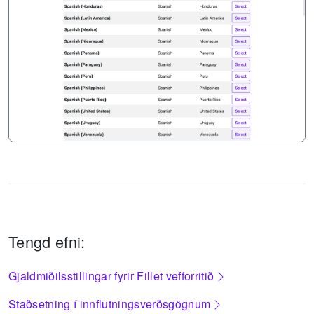
Tengd efni:
Gjaldmiðilsstillingar fyrir Fillet vefforritið
Staðsetning í innflutningsverðsgögnum