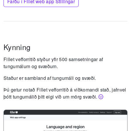
Farðu í Fillet web app Stillingar
Kynning
Fillet vefforritið styður yfir 500 samsetningar af
tungumálum og svæðum.
Staður er sambland af tungumáli og svæði.
Þú getur notað Fillet vefforritið á viðkomandi stað, jafnvel
þótt tungumálið þitt eigi við um mörg svæði.