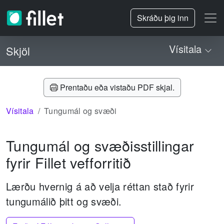
Skráðu þig inn
Vísitala
Skjöl
Prentaðu eða vistaðu PDF skjal.
Vísitala
Tungumál og svæði
Tungumál og svæðisstillingar
fyrir Fillet vefforritið
Lærðu hvernig á að velja réttan stað fyrir
tungumálið þitt og svæði.