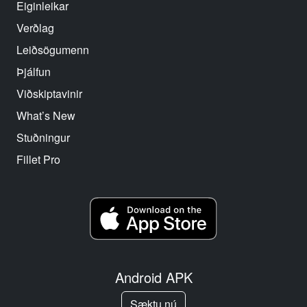
Eiginleikar
Verðlag
Leiðsögumenn
Þjálfun
Viðskiptavinir
What’s New
Stuðningur
Fillet Pro
Android APK
Sæktu nú