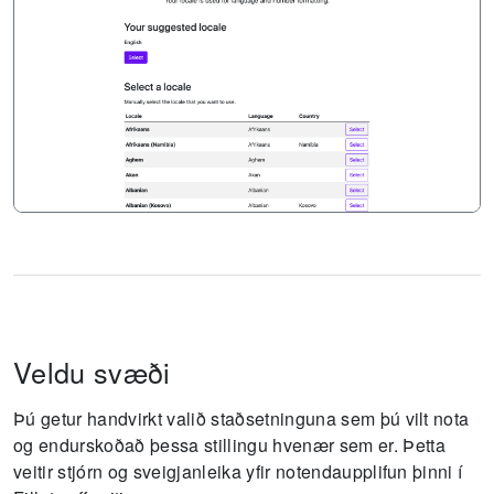
Veldu svæði
Þú getur handvirkt valið staðsetninguna sem þú vilt nota
og endurskoðað þessa stillingu hvenær sem er.
Þetta
veitir stjórn og sveigjanleika yfir notendaupplifun þinni í