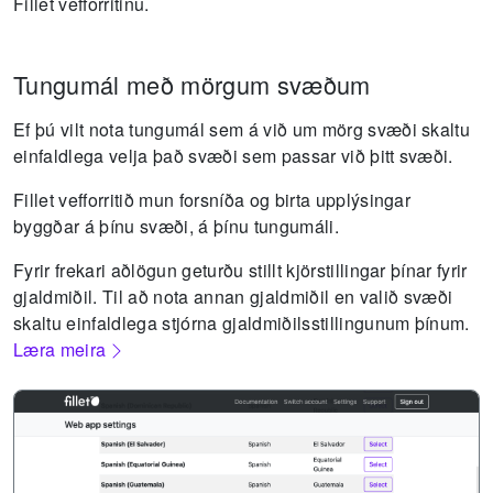
Fillet vefforritinu.
Tungumál með mörgum svæðum
Ef þú vilt nota tungumál sem á við um mörg svæði skaltu
einfaldlega velja það svæði sem passar við þitt svæði.
Fillet vefforritið mun forsníða og birta upplýsingar
byggðar á þínu svæði, á þínu tungumáli.
Fyrir frekari aðlögun geturðu stillt kjörstillingar þínar fyrir
gjaldmiðil.
Til að nota annan gjaldmiðil en valið svæði
skaltu einfaldlega stjórna gjaldmiðilsstillingunum þínum.
Læra meira