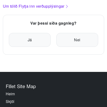
Um tólið Flytja inn verðupplýsingar
Var þessi síða gagnleg?
Já
Nei
Fillet Site Map
Heim
Skjöl