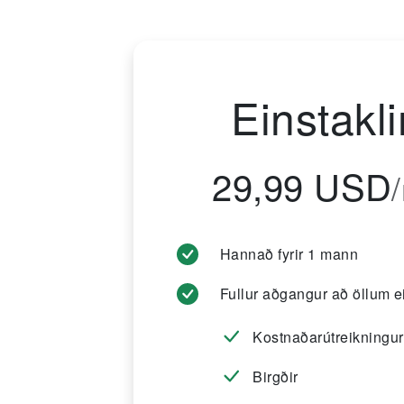
Einstakl
29,99 USD
Hannað fyrir 1 mann
Fullur aðgangur að öllum e
Kostnaðarútreikningur
Birgðir