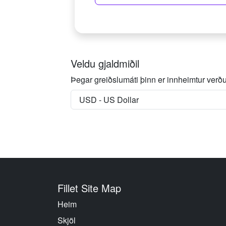
Veldu gjaldmiðil
Þegar greiðslumáti þinn er innheimtur verður
Fillet Site Map
Heim
Skjöl