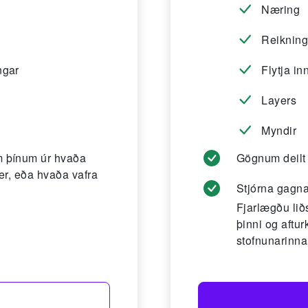
Næring
Reikning
ngar
Flytja i
Layers
Myndir
 þínum úr hvaða
Gögnum deilt 
er, eða hvaða vafra
Stjórna gagn
Fjarlægðu lið
þinni og aft
stofnunarinna