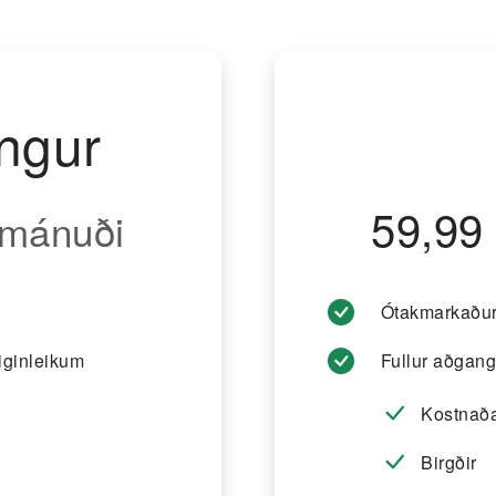
ingur
59,99
/mánuði
Ótakmarkaður
iginleikum
Fullur aðgang
Kostnaða
Birgðir