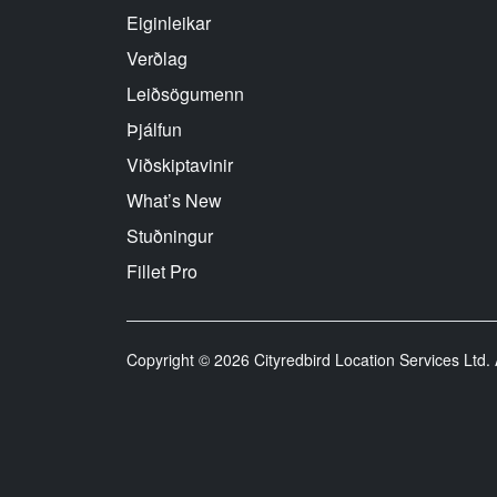
Eiginleikar
Verðlag
Leiðsögumenn
Þjálfun
Viðskiptavinir
What’s New
Stuðningur
Fillet Pro
Copyright © 2026 Cityredbird Location Services Ltd. A