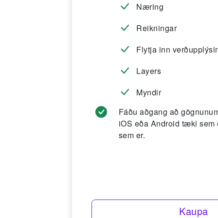
Næring
Reikningar
Flytja inn verðupplýsi
Layers
Myndir
Fáðu aðgang að gögnunum
iOS eða Android tæki sem 
sem er.
Kaupa