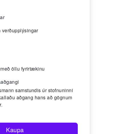
ar
nn verðupplýsingar
með öllu fyrirtækinu
aaðgangi
smann samstundis úr stofnuninni
urkallaðu aðgang hans að gögnum
r.
Kaupa