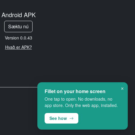
Android APK
Sæktu nú
Version 0.0.43
Hvað er APK?
×
Fillet on your home screen
One tap to open. No downloads, no
app store. Only the web app, installed.
See how