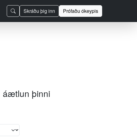
Skráðu þig inn
Prófaðu ókeypis
 áætlun þinni