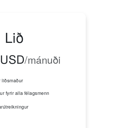
Lið
 USD
/mánuði
 liðsmaður
ur fyrir alla félagsmenn
rútreikningur