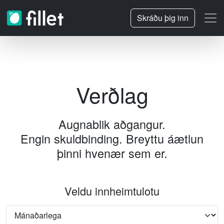
Skráðu þig inn
Verðlag
Augnablik aðgangur.
Engin skuldbinding.
Breyttu áætlun
þinni hvenær sem er.
Veldu innheimtulotu