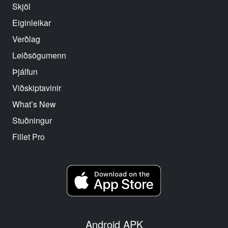
Skjöl
Eiginleikar
Verðlag
Leiðsögumenn
Þjálfun
Viðskiptavinir
What’s New
Stuðningur
Fillet Pro
Android APK