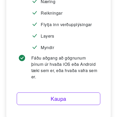
Næring
Reikningar
Flytja inn verðupplýsingar
Layers
Myndir
Fáðu aðgang að gögnunum
þínum úr hvaða iOS eða Android
tæki sem er, eða hvaða vafra sem
er.
Kaupa