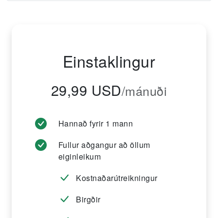
Einstaklingur
29,99 USD
/mánuði
Hannað fyrir 1 mann
Fullur aðgangur að öllum
eiginleikum
Kostnaðarútreikningur
Birgðir