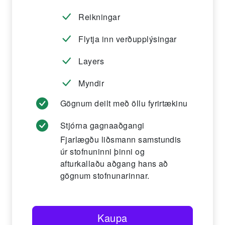
Reikningar
Flytja inn verðupplýsingar
Layers
Myndir
Gögnum deilt með öllu fyrirtækinu
Stjórna gagnaaðgangi
Fjarlægðu liðsmann samstundis
úr stofnuninni þinni og
afturkallaðu aðgang hans að
gögnum stofnunarinnar.
Kaupa