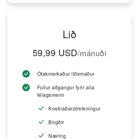
Lið
59,99 USD
/mánuði
Ótakmarkaður liðsmaður
Fullur aðgangur fyrir alla
félagsmenn
Kostnaðarútreikningur
Birgðir
Næring