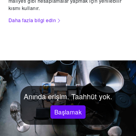
maliyeti gibi hesaplamalar yapmak için yenilebilir
kısmı kullanır.
Daha fazla bilgi edin
Anında erişim. Taahhüt yok.
Başlamak