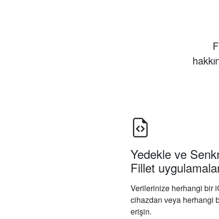
F
hakkın
Yedekle ve Senkr
Fillet uygulamalar
Verilerinize herhangi bir
cihazdan veya herhangi b
erişin.