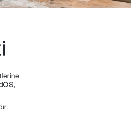
i
tlerine
adOS,
ır.