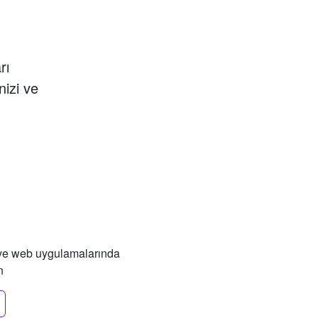
rı
nizi ve
ve web uygulamalarında
n