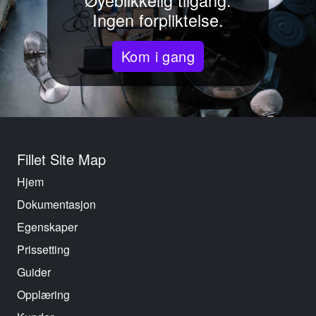
Øyeblikkelig tilgang.
Ingen forpliktelse.
Kom i gang
Fillet Site Map
Hjem
Dokumentasjon
Egenskaper
Prissetting
Guider
Opplæring