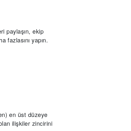
ı
eri paylaşın, ekip
ha fazlasını yapın.
en) en üst düzeye
an ilişkiler zincirini