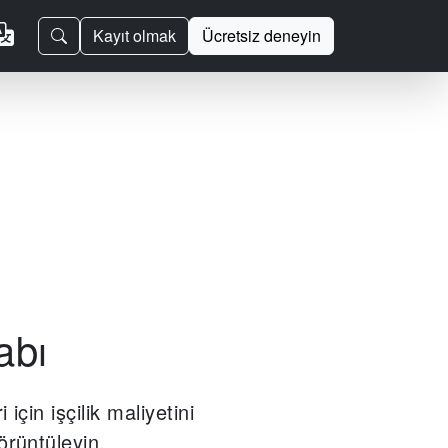
Kayıt olmak
Ücretsiz deneyin
abı
için işçilik maliyetini
örüntüleyin.