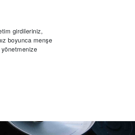
etim girdileriniz,
rınız boyunca menşe
ri yönetmenize