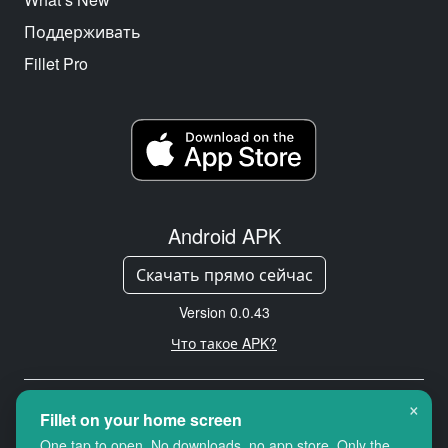
Поддерживать
Fillet Pro
Android APK
Скачать прямо сейчас
Version 0.0.43
Что такое APK?
×
Copyright © 2026 Cityredbird
Fillet on your home screen
Location Services Ltd. All rights
One tap to open. No downloads, no app store. Only the